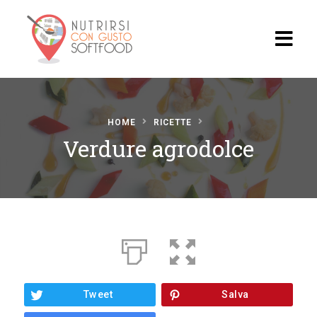
Home
HOME
RICETTE
Blog
Verdure agrodolce
Video
Ricette
Ristoran
ti
Il
Progett
Tweet
Salva
o