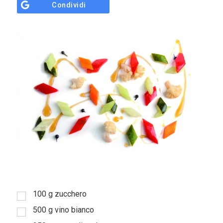
Condividi
Sostieni
ci
100
g
zucchero
500
g
vino bianco