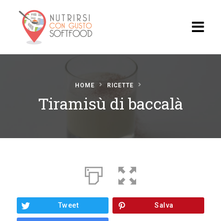
Home
HOME
RICETTE
Blog
Tiramisù di baccalà
Video
Ricette
Ristoran
ti
Il
Progett
Tweet
Salva
o