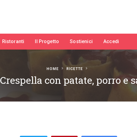
Ristoranti
Il Progetto
Sostienici
Accedi
HOME
RICETTE
Crespella con patate, porro e