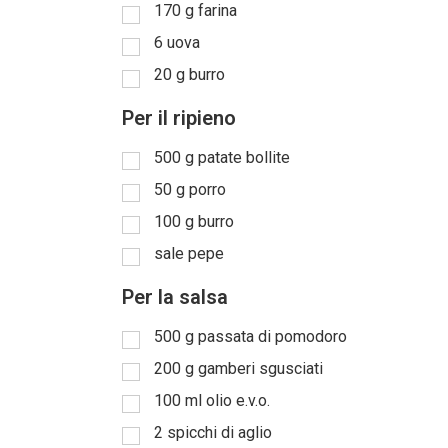
170
g
farina
6
uova
20
g
burro
Per il ripieno
500
g
patate bollite
50
g
porro
100
g
burro
sale pepe
Per la salsa
500
g
passata di pomodoro
200
g
gamberi sgusciati
100
ml
olio e.v.o.
2
spicchi di aglio