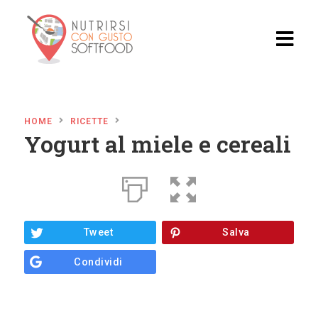
Home
HOME
RICETTE
Blog
Yogurt al miele e cereali
Video
Ricette
Ristoran
Tweet
Salva
ti
Condividi
Il
Progett
o