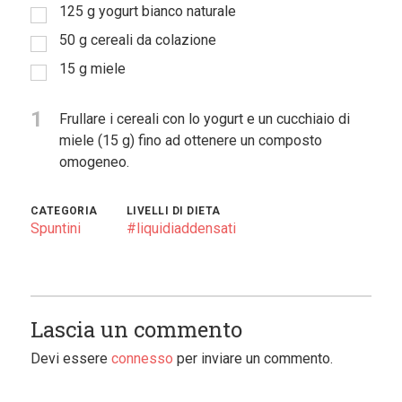
125
g
yogurt bianco naturale
Sostieni
50
g
cereali da colazione
ci
15
g
miele
1
Frullare i cereali con lo yogurt e un cucchiaio di
miele (15 g) fino ad ottenere un composto
omogeneo.
CATEGORIA
LIVELLI DI DIETA
Spuntini
#liquidiaddensati
Lascia un commento
Devi essere
connesso
per inviare un commento.