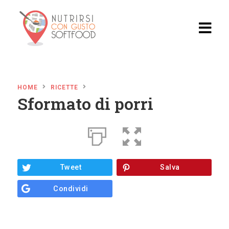
Home
HOME
RICETTE
Blog
Sformato di porri
Video
Ricette
Ristoran
Tweet
Salva
ti
Condividi
Il
Progett
o