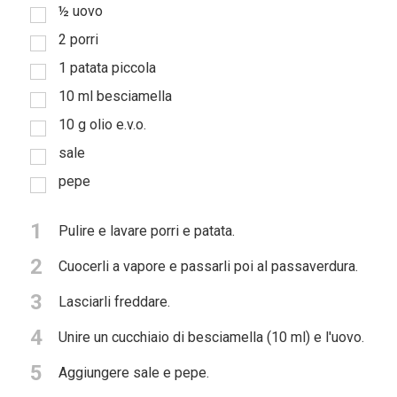
½
uovo
Sostieni
2
porri
ci
1
patata piccola
10
ml
besciamella
10
g
olio e.v.o.
sale
pepe
1
Pulire e lavare porri e patata.
2
Cuocerli a vapore e passarli poi al passaverdura.
3
Lasciarli freddare.
4
Unire un cucchiaio di besciamella (10 ml) e l'uovo.
5
Aggiungere sale e pepe.