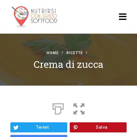
Home
HOME
RICETTE
Blog
Crema di zucca
Video
Ricette
Ristoran
ti
Il
Progett
Tweet
Salva
o