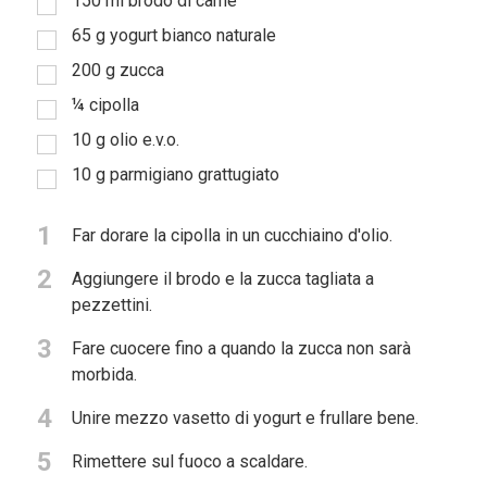
150
ml
brodo di carne
65
g
yogurt bianco naturale
200
g
zucca
¼
cipolla
10
g
olio e.v.o.
10
g
parmigiano grattugiato
1
Far dorare la cipolla in un cucchiaino d'olio.
2
Aggiungere il brodo e la zucca tagliata a
pezzettini.
3
Fare cuocere fino a quando la zucca non sarà
morbida.
4
Unire mezzo vasetto di yogurt e frullare bene.
5
Rimettere sul fuoco a scaldare.