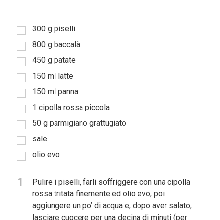
300
g
piselli
800
g
baccalà
450
g
patate
150
ml
latte
150
ml
panna
1
cipolla rossa piccola
50
g
parmigiano grattugiato
sale
olio evo
1
Pulire i piselli, farli soffriggere con una cipolla
rossa tritata finemente ed olio evo, poi
aggiungere un po’ di acqua e, dopo aver salato,
lasciare cuocere per una decina di minuti (per