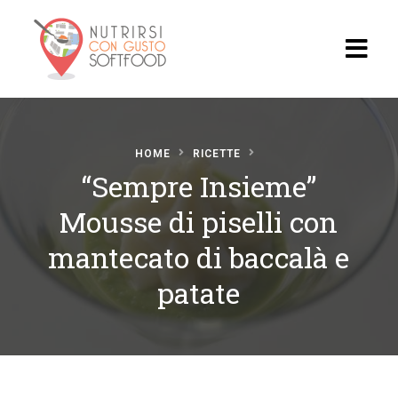
Home
HOME
RICETTE
Blog
“Sempre Insieme”
Video
Mousse di piselli con
Ricette
mantecato di baccalà e
patate
Ristoran
ti
Il
Progett
o