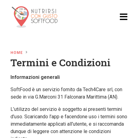
Home
HOME
Blog
Termini e Condizioni
Video
Informazioni generali
Ricette
SoftFood
è un servizio fornito da Tech4Care
srl
, con
sede in via
G.Marconi
31 Falconara Marittima (AN).
Ristoran
ti
L’utilizzo del servizio è soggetto ai presenti termini
d’uso. Scaricando l’app e facendone uso i termini sono
Il
immediatamente applicati all’utente, e si raccomanda
Progett
dunque di leggere con attenzione le condizioni
o